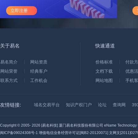
立即注册
关于易名
快速通道
易名简介
网站资质
价格标准
付款
网站荣誉
经典客户
文档下载
优惠
联系方式
工作机会
网站地图
手机
友情链接:
域名交易平台
知识产权门户
论坛
查询网
3
Copyright © 2005-
2026 [易名科技] 厦门易名科技股份有限公司 eName Technology C
闽ICP备09024308号-1
增值电信业务经营许可证[闽B2-20120071] 文网文[2011]0279